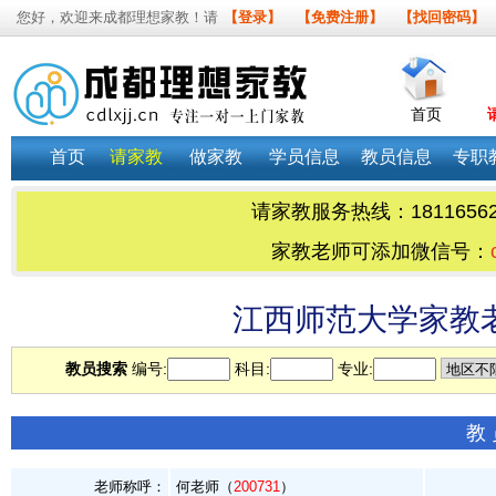
您好，欢迎来成都理想家教！请
【登录】
【免费注册】
【找回密码】
首页
首页
请家教
做家教
学员信息
教员信息
专职
请家教服务热线：1811656
家教老师可添加微信号：
江西师范大学家教老
教员搜索
编号:
科目:
专业:
教
老师称呼：
何老师（
200731
）