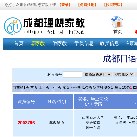
您好，欢迎来成都理想家教！请
【登录】
【免费注册】
【找回密码】
首页
首页
请家教
做家教
学员信息
教员信息
专职
成都日语
教员编号
当前第
1
页
首页
上一页
下一页
尾页
>>>共
41
条教员信息 共
5
页 每页
10
条
1
[2]
就读、毕业高校
教员编号
姓名.性别
专业.学历
西南石油大学
英语, 一年级,
2003796
李教员.女
英语笔译
五年级, 六年级
硕士在读