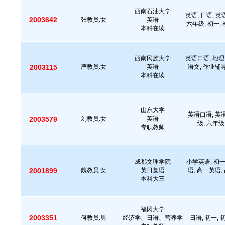
西南石油大学
英语, 日语, 英
2003642
张教员.女
英语
六年级, 初一, 初
本科在读
西南民族大学
英语口语, 地理,
2003115
严教员.女
英语
语文, 作业辅导
本科在读
山东大学
英语口语, 英语
2003579
刘教员.女
英语
级, 六年级,
专职教师
成都文理学院
小学英语, 初一
2001899
魏教员.女
英日复语
语, 高一英语,
本科大三
福冈大学
2003351
何教员.男
经济学、日语、营养学
日语, 初一, 初