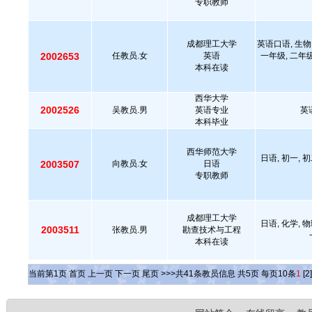
专职教师
成都理工大学
英语口语, 生物,
2002653
任教员.女
英语
一年级, 二年级
本科在读
西华大学
2002526
吴教员.男
英语专业
英
本科毕业
西华师范大学
日语, 初一, 初
2003507
向教员.女
日语
专职教师
成都理工大学
日语, 化学, 物
2003511
张教员.男
勘查技术与工程
本科在读
当前第
1
页
首页
上一页
下一页
尾页
>>>共
41
条教员信息 共
5
页 每页
10
条
1
[2]