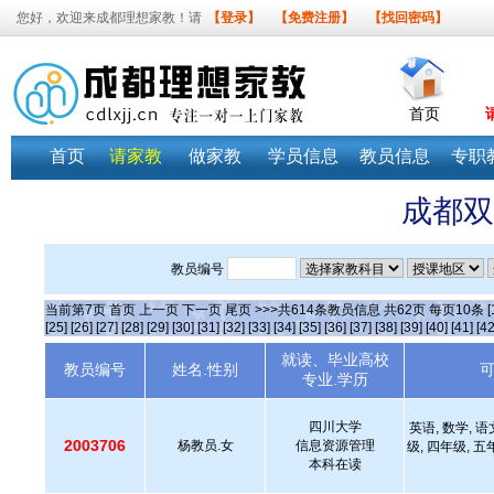
您好，欢迎来成都理想家教！请
【登录】
【免费注册】
【找回密码】
首页
首页
请家教
做家教
学员信息
教员信息
专职
成都双
教员编号
当前第
7
页
首页
上一页
下一页
尾页
>>>共
614
条教员信息 共
62
页 每页
10
条
[
[25]
[26]
[27]
[28]
[29]
[30]
[31]
[32]
[33]
[34]
[35]
[36]
[37]
[38]
[39]
[40]
[41]
[42
就读、毕业高校
教员编号
姓名.性别
专业.学历
四川大学
英语, 数学, 语
2003706
杨教员.女
信息资源管理
级, 四年级, 五
本科在读