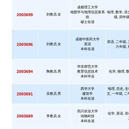
成都理工大学
地图学与地理信息新系
地理, 数学, 语
2003699
刘教员.女
统
级, 四年级
硕士在读
成都中医药大学
英语, 二年级,
2003696
刘教员.女
英语
六年级, 初
本科在读
华东师范大学
2003694
陶教员.男
教育信息技术
化学, 物理, 数
本科毕业
西华大学
地理, 历史, 生
2003691
吴教员.男
建筑学
文, 一年级, 二
本科在读
四川农业大学
化学, 英语, 初
2003689
李教员.女
动物科技
本科在读