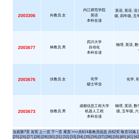
内江师范学院
英语, 英语, 语
2003306
向教员.女
英语
级, 四年级, 五
本科在读
四川大学
物理, 英语, 数
2003677
林教员.男
自动化
本科在读
化学
2003676
伏教员.女
化学, 初
硕士毕业
成都信息工程大学
物理, 英语, 数
2003673
徐教员.男
机器人工程
级, 五年级, 六
本科在读
当前第
7
页
首页
上一页
下一页
尾页
>>>共
614
条教员信息 共
62
页 每页
10
条
[
[25]
[26]
[27]
[28]
[29]
[30]
[31]
[32]
[33]
[34]
[35]
[36]
[37]
[38]
[39]
[40]
[41]
[42