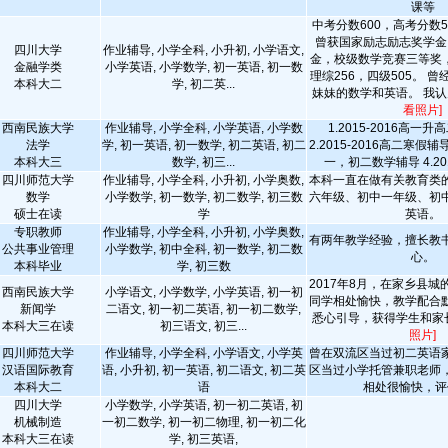
课等
中考分数600，高考分数
曾获国家励志励志奖学金
四川大学
作业辅导, 小学全科, 小升初, 小学语文,
金，校级数学竞赛三等奖，
金融学类
小学英语, 小学数学, 初一英语, 初一数
理综256，四级505。 
本科大二
学, 初二英...
妹妹的数学和英语。 我认为
看照片]
西南民族大学
作业辅导, 小学全科, 小学英语, 小学数
1.2015-2016高一
法学
学, 初一英语, 初一数学, 初二英语, 初二
2.2015-2016高二寒假辅导 
本科大三
数学, 初三...
一，初二数学辅导 4.2
四川师范大学
作业辅导, 小学全科, 小升初, 小学奥数,
本科一直在做有关教育类
数学
小学数学, 初一数学, 初二数学, 初三数
六年级、初中一年级、初
硕士在读
学
英语。
专职教师
作业辅导, 小学全科, 小升初, 小学奥数,
有两年教学经验，擅长教
公共事业管理
小学数学, 初中全科, 初一数学, 初二数
心。
本科毕业
学, 初三数
2017年8月，在家乡县
西南民族大学
小学语文, 小学数学, 小学英语, 初一初
同学相处愉快，教学配合
新闻学
二语文, 初一初二英语, 初一初二数学,
悉心引导，获得学生和家
本科大三在读
初三语文, 初三...
照片]
四川师范大学
作业辅导, 小学全科, 小学语文, 小学英
曾在双流区当过初二英语
汉语国际教育
语, 小升初, 初一英语, 初二语文, 初二英
区当过小学托管兼职老师
本科大二
语
相处很愉快，评
四川大学
小学数学, 小学英语, 初一初二英语, 初
机械制造
一初二数学, 初一初二物理, 初一初二化
本科大三在读
学, 初三英语,