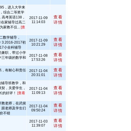
595，进入大学来
，综合二等奖学
查看
高考英语138，
2017-11-09
11:14:03
详情
曾经在家辅导过高二
家教不仅...
[查
升高二数学辅导，
查看
2017-11-09
3.2016-2017初
10:21:29
详情
017小全科辅导
的兼职，带过小学
查看
2017-11-08
中三年级的数学和
17:53:26
详情
查看
书，有耐心和责任
2017-11-04
20:31:01
详情
城的辅导班教学，和
查看
默契，关爱学生，
2017-11-04
11:09:13
详情
长的好评！
[查看
家教老师，在武侯
查看
2017-11-04
，跟老师及学生们
09:50:24
详情
价不错
查看
2017-11-03
11:39:07
详情