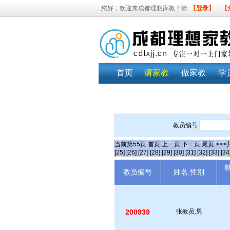
您好，欢迎来成都理想家教！请
【登录】
【
首页
请家教
做家教
学
教员编号
当前第
55
页
首页
上一页
下一页
尾页
>>>
[25]
[26]
[27]
[28]
[29]
[30]
[31]
[32]
[33]
[34
教员编号
姓名.性别
200939
张教员.男