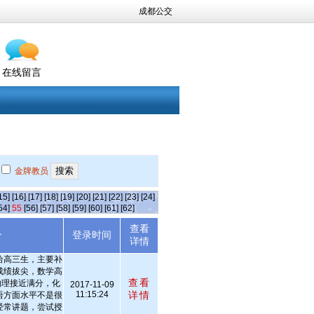
成都公交
在线留言
金牌教员
15]
[16]
[17]
[18]
[19]
[20]
[21]
[22]
[23]
[24]
54]
55
[56]
[57]
[58]
[59]
[60]
[61]
[62]
查看
介
登录时间
详情
给高三生，主要补
成绩拔尖，数学高
查看
，物理接近满分，化
2017-11-09
11:15:24
详情
语方面水平不是很
经常讲题，尝试授