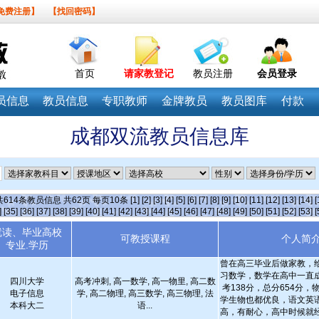
免费注册】
【找回密码】
首页
请家教登记
教员注册
会员登录
员信息
教员信息
专职教师
金牌教员
教员图库
付款
成都双流教员信息库
共
614
条教员信息 共
62
页 每页
10
条
[1]
[2]
[3]
[4]
[5]
[6]
[7]
[8]
[9]
[10]
[11]
[12]
[13]
[14]
[
]
[35]
[36]
[37]
[38]
[39]
[40]
[41]
[42]
[43]
[44]
[45]
[46]
[47]
[48]
[49]
[50]
[51]
[52]
[53]
[
就读、毕业高校
可教授课程
个人简
专业.学历
曾在高三毕业后做家教，
习数学，数学在高中一直
四川大学
高考冲刺, 高一数学, 高一物里, 高二数
考138分，总分654分
电子信息
学, 高二物理, 高三数学, 高三物理, 法
学生物也都优良，语文英
本科大二
语...
高，有耐心，高中时候就