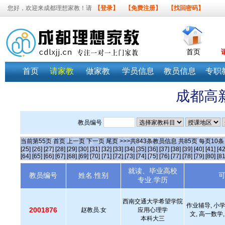
您好，欢迎来成都理想家教！请
【登录】
【免费注册】
【找回密码】
首页
首页
请家教
做家教
学员信息
教员信息
专职
成都高
教员编号
当前第
55
页
首页
上一页
下一页
尾页
>>>共
843
条教员信息 共
85
页 每页
10
[25]
[26]
[27]
[28]
[29]
[30]
[31]
[32]
[33]
[34]
[35]
[36]
[37]
[38]
[39]
[40]
[41]
[42
[64]
[65]
[66]
[67]
[68]
[69]
[70]
[71]
[72]
[73]
[74]
[75]
[76]
[77]
[78]
[79]
[80]
[81
就读、毕业高校
教员编号
姓名.性别
专业.学历
西南交通大学希望学院
作业辅导, 小学
2001876
赵教员.女
应用心理学
文, 高一数学,
本科大三