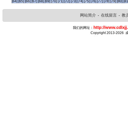
[64]
[65]
[66]
[67]
[68]
[69]
[70]
[71]
[72]
[73]
[74]
[75]
[76]
[77]
[78]
[79]
[80]
[81
网站简介
-
在线留言
-
教
http://www.cdlxjj
我们的网址：
Copyright 2013-2026