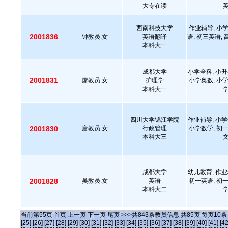
大专在读
英
西南科技大学
作业辅导, 小学
2001836
钟教员.女
英语翻译
语, 初三英语, 
本科大一
成都大学
小学全科, 小升
2001831
廖教员.女
护理学
小学奥数, 小学
本科大一
学
四川大学锦江学院
作业辅导, 小学
2001830
唐教员.女
行政管理
小学数学, 初一
本科大三
文
成都大学
幼儿教育, 作业
2001828
吴教员.女
英语
初一英语, 初一
本科大二
学
当前第
55
页
首页
上一页
下一页
尾页
>>>共
843
条教员信息 共
85
页 每页
10
[25]
[26]
[27]
[28]
[29]
[30]
[31]
[32]
[33]
[34]
[35]
[36]
[37]
[38]
[39]
[40]
[41]
[42