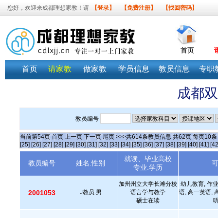
您好，欢迎来成都理想家教！请
【登录】
【免费注册】
【找回密码】
首页
首页
请家教
做家教
学员信息
教员信息
专职
成都双
教员编号
当前第
54
页
首页
上一页
下一页
尾页
>>>共
614
条教员信息 共
62
页 每页
10
[25]
[26]
[27]
[28]
[29]
[30]
[31]
[32]
[33]
[34]
[35]
[36]
[37]
[38]
[39]
[40]
[41]
[42
就读、毕业高校
教员编号
姓名.性别
专业.学历
加州州立大学长滩分校
幼儿教育, 作业
2001053
J教员.男
语言学与教学
语, 高一英语, 
硕士在读
听