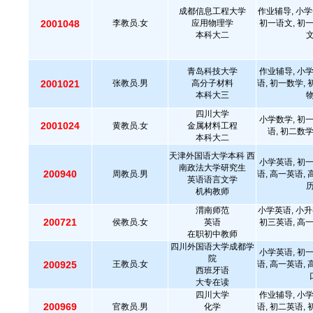
成都信息工程大学
作业辅导, 小学
2001048
李教员.女
应用物理学
初一语文, 初一
本科大二
文
青岛科技大学
作业辅导, 小学
2001021
张教员.男
高分子材料
语, 初一数学, 
本科大三
物
四川大学
小学数学, 初一
2001024
黄教员.女
金属材料工程
语, 初二数学
本科大二
天津外国语大学本科 西
小学英语, 初一
南政法大学研究生
200940
周教员.男
语, 高一英语, 
英语语言文学
历
机构教师
渭南师范
小学英语, 小升
200721
侯教员.女
英语
初三英语, 高一
在职初中教师
四川外国语大学成都学
小学英语, 初一
院
200925
王教员.女
语, 高一英语, 
西班牙语
大专在读
四川大学
作业辅导, 小学
200969
官教员.男
化学
语, 初二英语, 