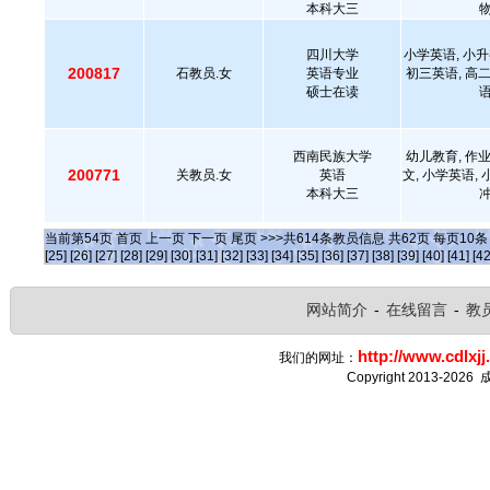
本科大三
物
四川大学
小学英语, 小升
200817
石教员.女
英语专业
初三英语, 高二
硕士在读
语
西南民族大学
幼儿教育, 作业
200771
关教员.女
英语
文, 小学英语, 
本科大三
冲
当前第
54
页
首页
上一页
下一页
尾页
>>>共
614
条教员信息 共
62
页 每页
10
[25]
[26]
[27]
[28]
[29]
[30]
[31]
[32]
[33]
[34]
[35]
[36]
[37]
[38]
[39]
[40]
[41]
[42
网站简介
-
在线留言
-
教
http://www.cdlxjj
我们的网址：
Copyright 2013-2026