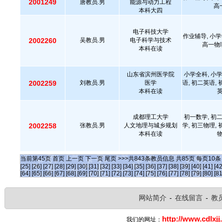
2001249
唐教员.男
能源与动力工程
高
本科大四
电子科技大学
作业辅导, 小学
2002260
吴教员.男
电子科学与技术
高一物理
本科在读
山东省滨州医学院
小学全科, 小学
2002259
刘教员.男
医学
语, 初二英语, 
本科在读
英
成都理工大学
初一数学, 初二
2002258
张教员.男
人文地理与城乡规划
学, 初三物理, 
本科在读
物
当前第
45
页
首页
上一页
下一页
尾页
>>>共
843
条教员信息 共
85
页 每页
10
[25]
[26]
[27]
[28]
[29]
[30]
[31]
[32]
[33]
[34]
[35]
[36]
[37]
[38]
[39]
[40]
[41]
[42
[64]
[65]
[66]
[67]
[68]
[69]
[70]
[71]
[72]
[73]
[74]
[75]
[76]
[77]
[78]
[79]
[80]
[81
网站简介
-
在线留言
-
教
http://www.cdlxjj
我们的网址：