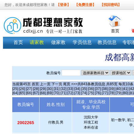
您好，欢迎来成都理想家教！请
【登录】
【免费注册】
【找回密码】
首页
首页
请家教
做家教
学员信息
教员信息
专职
成都高
教员编号
当前第
45
页
首页
上一页
下一页
尾页
>>>共
843
条教员信息 共
85
页 每页
10
[25]
[26]
[27]
[28]
[29]
[30]
[31]
[32]
[33]
[34]
[35]
[36]
[37]
[38]
[39]
[40]
[41]
[42
[64]
[65]
[66]
[67]
[68]
[69]
[70]
[71]
[72]
[73]
[74]
[75]
[76]
[77]
[78]
[79]
[80]
[81
就读、毕业高校
教员编号
姓名.性别
专业.学历
沈阳大学
初一数学, 初二
2002265
付教员.男
环境工程
学,
本科在读