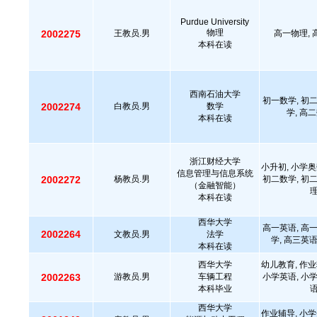
Purdue University
物理
2002275
王教员.男
高一物理, 高
本科在读
西南石油大学
初一数学, 初二
2002274
白教员.男
数学
学, 高二
本科在读
浙江财经大学
小升初, 小学奥
信息管理与信息系统
2002272
杨教员.男
初二数学, 初二
（金融智能）
理
本科在读
西华大学
高一英语, 高一
2002264
文教员.男
法学
学, 高三英语
本科在读
西华大学
幼儿教育, 作业
2002263
游教员.男
车辆工程
小学英语, 小学
本科毕业
语
西华大学
作业辅导, 小学