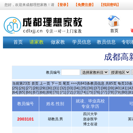
您好，欢迎来成都理想家教！请
【登录】
【免费注册】
【找回密码】
首页
首页
请家教
做家教
学员信息
教员信息
专职
成都高
教员编号
当前第
23
页
首页
上一页
下一页
尾页
>>>共
843
条教员信息 共
85
页 每页
10
[25]
[26]
[27]
[28]
[29]
[30]
[31]
[32]
[33]
[34]
[35]
[36]
[37]
[38]
[39]
[40]
[41]
[42
[64]
[65]
[66]
[67]
[68]
[69]
[70]
[71]
[72]
[73]
[74]
[75]
[76]
[77]
[78]
[79]
[80]
[81
就读、毕业高校
教员编号
姓名.性别
专业.学历
四川大学
2003101
胡教员.男
急诊医学
英
博士在读