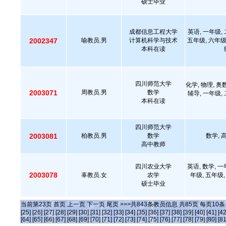
硕士毕业
成都信息工程大学
英语, 一年级,
2002347
喻教员.男
计算机科学与技术
五年级, 六年级
本科在读
四川师范大学
化学, 物理, 奥数
2003071
周教员.男
数学
辅导, 一年级,
本科在读
四川师范大学
2003081
柏教员.男
数学
数学, 高
高中教师
四川农业大学
英语, 数学, 一
2003078
辜教员.女
农学
年级, 五年级,
硕士毕业
当前第
23
页
首页
上一页
下一页
尾页
>>>共
843
条教员信息 共
85
页 每页
10
[25]
[26]
[27]
[28]
[29]
[30]
[31]
[32]
[33]
[34]
[35]
[36]
[37]
[38]
[39]
[40]
[41]
[42
[64]
[65]
[66]
[67]
[68]
[69]
[70]
[71]
[72]
[73]
[74]
[75]
[76]
[77]
[78]
[79]
[80]
[81