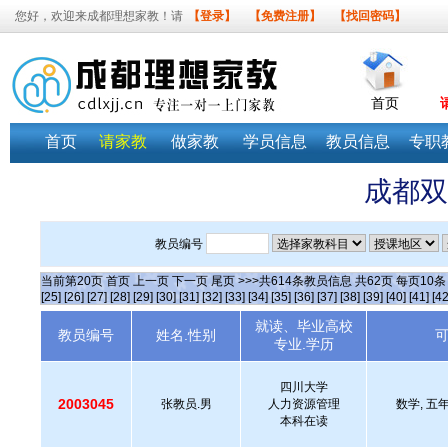
您好，欢迎来成都理想家教！请
【登录】
【免费注册】
【找回密码】
首页
首页
请家教
做家教
学员信息
教员信息
专职
成都双
教员编号
当前第
20
页
首页
上一页
下一页
尾页
>>>共
614
条教员信息 共
62
页 每页
10
[25]
[26]
[27]
[28]
[29]
[30]
[31]
[32]
[33]
[34]
[35]
[36]
[37]
[38]
[39]
[40]
[41]
[42
就读、毕业高校
教员编号
姓名.性别
专业.学历
四川大学
2003045
张教员.男
人力资源管理
数学, 五年
本科在读