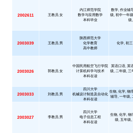
内江师范学院
数学, 作业辅导
2002611
王教员.女
数学与应用数学
级, 初中一年级
本科毕业
级,
陕西师范大学
2003039
王教员.男
化学教育
化学, 初三,
高中教师
中国民用航空飞行学院
英语口语, 英语
2003026
郭教员.女
计算机科学与技术
级, 二年级, 三
本科在读
四川大学
生物, 化学, 物理
2003033
刘教员.男
机械设计制造及自动化
辅导, 一年级,
本科在读
四川大学
生物, 化学, 物
2003027
李教员.男
电子信息工程
级, 五年级, 
本科在读