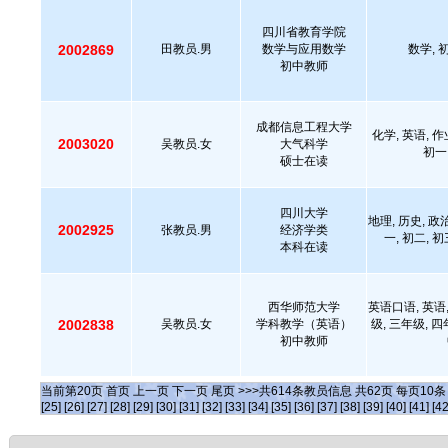
四川省教育学院
2002869
田教员.男
数学与应用数学
数学, 初
初中教师
成都信息工程大学
化学, 英语, 
2003020
吴教员.女
大气科学
初一,
硕士在读
四川大学
地理, 历史, 政治
2002925
张教员.男
经济学类
一, 初二, 初
本科在读
西华师范大学
英语口语, 英语,
2002838
吴教员.女
学科教学（英语）
级, 三年级, 四
初中教师
当前第
20
页
首页
上一页
下一页
尾页
>>>共
614
条教员信息 共
62
页 每页
10
[25]
[26]
[27]
[28]
[29]
[30]
[31]
[32]
[33]
[34]
[35]
[36]
[37]
[38]
[39]
[40]
[41]
[42