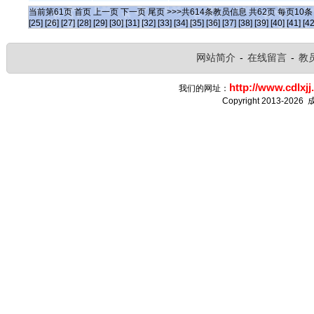
当前第
61
页
首页
上一页
下一页
尾页
>>>共
614
条教员信息 共
62
页 每页
10
[25]
[26]
[27]
[28]
[29]
[30]
[31]
[32]
[33]
[34]
[35]
[36]
[37]
[38]
[39]
[40]
[41]
[42
网站简介
-
在线留言
-
教
http://www.cdlxjj
我们的网址：
Copyright 2013-2026