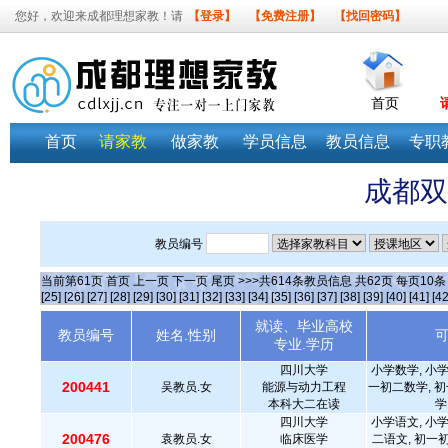
您好，欢迎来成都理想家教！请
【登录】
【免费注册】
【找回密码】
首页
首页
请家教
做家教
学员信息
教员信息
专职
成都双
教员编号
当前第
61
页
首页
上一页
下一页
尾页
>>>共
614
条教员信息 共
62
页 每页
10
[25]
[26]
[27]
[28]
[29]
[30]
[31]
[32]
[33]
[34]
[35]
[36]
[37]
[38]
[39]
[40]
[41]
[42
就读、毕业高校
教员编号
姓名.性别
专业.学历
四川大学
小学数学, 小学
200441
吴教员.女
能源与动力工程
一初二数学, 
本科大二在读
学
四川大学
小学语文, 小学
200476
袁教员.女
临床医学
二语文, 初一