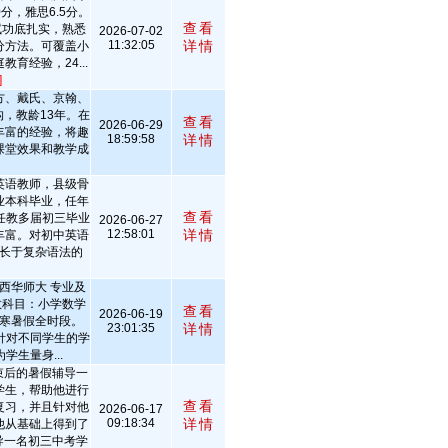
分，雅思6.5分。
查看
应试功底扎实，熟悉
2026-07-02
11:32:05
详情
分方法。可覆盖小
育经验，24...
]
方、戴氏、京翰、
，教龄13年。在
查看
2026-06-29
丰富的经验，将趣
18:59:58
详情
课堂效果和教学成
英语教师，县级骨
业本科毕业，任年
查看
任教多届初三毕业
2026-06-27
12:58:01
详情
丰富。对初中英语
长于复杂语法的
西华师大 专业及
教科目：小学数学
查看
2026-06-19
寒暑假全时段。
23:01:35
详情
针对不同学生的学
学生量身...
结束后的暑假辅导一
学生，帮助他进行
查看
复习，并且针对他
2026-06-17
09:18:34
详情
他从基础上得到了
导一名初三中考学