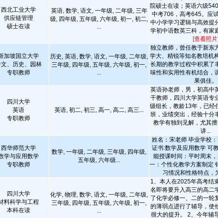
院硕士在读；英语六级540
西北工业大学
英语, 数学, 语文, 一年级, 二年级, 三年
中考706，高考645。
供应链管理
级, 四年级, 五年级, 六年级, 初一, 初二,
中小学学习逻辑与高效提
硕士在读
...
学初中语数英三科，有家庭教
[查看照片
独立教师，曾任教于新东
新加坡国立大学
学大、精锐等知名教培机构
历史, 英语, 数学, 语文, 一年级, 二年级,
中文、历史、园林
长期的教学过程中积累了
三年级, 四年级, 五年级, 六年级, 初一,
专职教师
...
味性和实用性有机结合，
果俱佳。
英语孙老师，男，初高中
干教师，四川大学英语专
四川大学
级组长，教龄13年，已经
英语
英语, 初二, 初三, 高一, 高二, 高三...
班，业绩突出，经验十分
专职教师
教学有独到见解，尤其擅
讲...
姓名：宋老师 毕业学校：
西华师范大学
证书:数学及应用数学 可
数学, 一年级, 二年级, 三年级, 四年级,
数学与应用数学
能授课时间：平时周末，
五年级, 六年级...
专职教师
一：个性化教学方案制定 
习情况和性格特点，为
1、本人在2025年高考
名即将要升入高三的高二
四川大学
化学, 物理, 数学, 语文, 一年级, 二年级,
了化学必修一、二的一轮
材料科学与工程
三年级, 四年级, 五年级, 六年级, 初一,
的薄弱点进行了辅导，使
本科在读
...
很大的提升。 2、今年辅