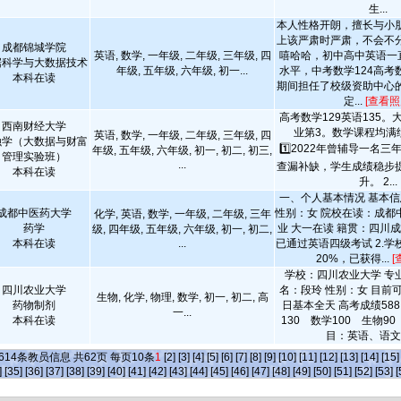
生...
本人性格开朗，擅长与小
上该严肃时严肃，不会不
成都锦城学院
英语, 数学, 一年级, 二年级, 三年级, 四
嘻哈哈，初中高中英语一直
据科学与大数据技术
年级, 五年级, 六年级, 初一...
水平，中考数学124高考
本科在读
期间担任了校级资助中心
定...
[查看照
高考数学129英语135
西南财经大学
业第3。数学课程均满
英语, 数学, 一年级, 二年级, 三年级, 四
融学（大数据与财富
1️⃣2022年曾辅导一名
年级, 五年级, 六年级, 初一, 初二, 初三,
管理实验班）
...
查漏补缺，学生成绩稳步
本科在读
升。 2...
一、个人基本情况 基本信
成都中医药大学
性别：女 院校在读：成都
化学, 英语, 数学, 一年级, 二年级, 三年
药学
业 大一在读 籍贯：四川成都
级, 四年级, 五年级, 六年级, 初一, 初二,
本科在读
...
已通过英语四级考试 2.
20%，已获得...
[
学校：四川农业大学 专
四川农业大学
名：段玲 性别：女 目前
生物, 化学, 物理, 数学, 初一, 初二, 高
药物制剂
日基本全天 高考成绩588
一...
本科在读
130 数学100 生物90
目：英语、语文、
614
条教员信息 共
62
页 每页
10
条
1
[2]
[3]
[4]
[5]
[6]
[7]
[8]
[9]
[10]
[11]
[12]
[13]
[14]
[15]
]
[35]
[36]
[37]
[38]
[39]
[40]
[41]
[42]
[43]
[44]
[45]
[46]
[47]
[48]
[49]
[50]
[51]
[52]
[53]
[