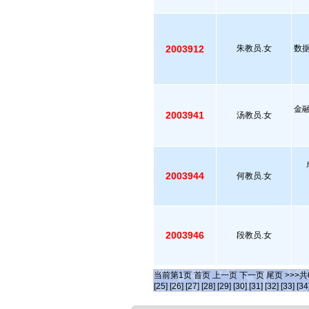
2003912
朱教员.女
数
金
2003941
汤教员.女
2003944
何教员.女
2003946
段教员.女
当前第
1
页
首页
上一页
下一页
尾页
>>>共
[25]
[26]
[27]
[28]
[29]
[30]
[31]
[32]
[33]
[34