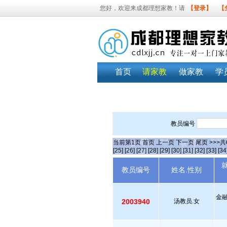
您好，欢迎来成都理想家教！请
【登录】
【
首页
请家教
做家教
学
教员编号
当前第
1
页
首页
上一页
下一页
尾页
>>>共
[25]
[26]
[27]
[28]
[29]
[30]
[31]
[32]
[33]
[34
教员编号
姓名.性别
金
2003940
汤教员.女