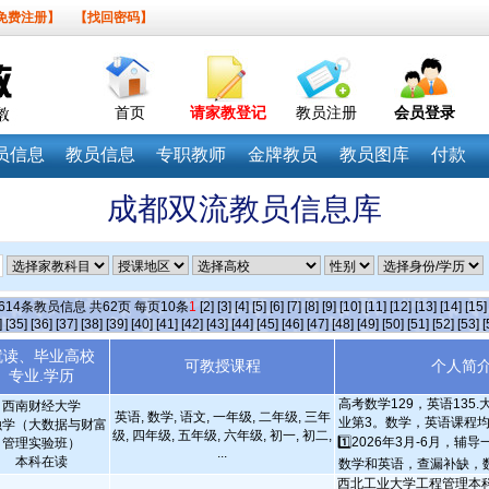
免费注册】
【找回密码】
首页
请家教登记
教员注册
会员登录
员信息
教员信息
专职教师
金牌教员
教员图库
付款
成都双流教员信息库
614
条教员信息 共
62
页 每页
10
条
1
[2]
[3]
[4]
[5]
[6]
[7]
[8]
[9]
[10]
[11]
[12]
[13]
[14]
[15]
]
[35]
[36]
[37]
[38]
[39]
[40]
[41]
[42]
[43]
[44]
[45]
[46]
[47]
[48]
[49]
[50]
[51]
[52]
[53]
[
就读、毕业高校
可教授课程
个人简
专业.学历
高考数学129，英语135
西南财经大学
英语, 数学, 语文, 一年级, 二年级, 三年
业第3。数学，英语课程均
融学（大数据与财富
级, 四年级, 五年级, 六年级, 初一, 初二,
1️⃣2026年3月-6月，
管理实验班）
...
本科在读
数学和英语，查漏补缺，数
西北工业大学工程管理本