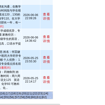
朋友沟通，在教学
分时间段与学生嘻
查看
在120，130的
2026-06-06
22:09:26
详情
数学110。在大学
的部长一年，有一
片]
。大学成绩优异，专
绩 家教经历：
查看
2026-06-06
三年级学生的英语，
14:36:42
详情
提高，口语水平提
息 姓名：何芸婕
中医药大学药学专
查看
2026-05-25
 个人优势： 1.
23:55:30
详情
学校专业绩点排名前
查看照片]
业：药物制剂 姓
可教时间：周六周
查看
2026-05-25
 语文125 英语
22:14:17
详情
 化学93 可教科
化...
[16]
[17]
[18]
[19]
[20]
[21]
[22]
[23]
[24]
54]
[55]
[56]
[57]
[58]
[59]
[60]
[61]
[62]