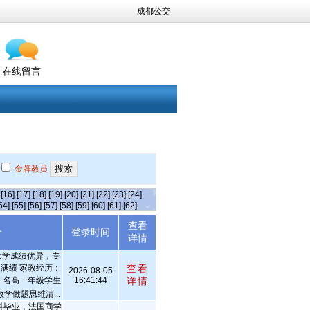
成都公交
在线留言
金牌教员
[16]
[17]
[18]
[19]
[20]
[21]
[22]
[23]
[24]
54]
[55]
[56]
[57]
[58]
[59]
[60]
[61]
[62]
查看
介
登录时间
详情
.大学成绩优异，专
满绩 家教经历：
查看
2026-08-05
辅导一名高一年级学生
16:41:44
详情
学做题思维清...
科毕业，法国商学